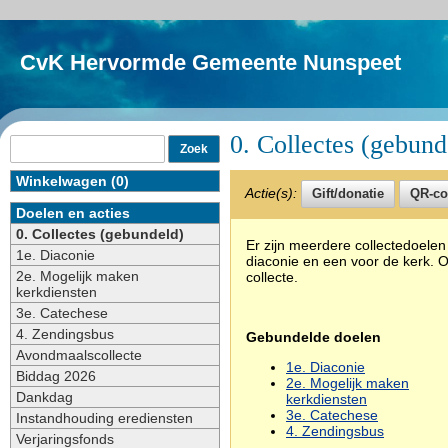
CvK Hervormde Gemeente Nunspeet
0. Collectes (gebund
Winkelwagen (0)
Actie(s):
Doelen en acties
0. Collectes (gebundeld)
Er zijn meerdere collectedoele
1e. Diaconie
diaconie en een voor de kerk.
2e. Mogelijk maken
collecte.
kerkdiensten
3e. Catechese
4. Zendingsbus
Gebundelde doelen
Avondmaalscollecte
1e. Diaconie
Biddag 2026
2e. Mogelijk maken
Dankdag
kerkdiensten
3e. Catechese
Instandhouding erediensten
4. Zendingsbus
Verjaringsfonds