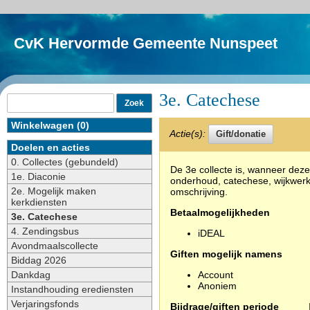
CvK Hervormde Gemeente Nunspeet
3e. Catechese
Winkelwagen (0)
Actie(s):
Doelen en acties
0. Collectes (gebundeld)
De 3e collecte is, wanneer deze
1e. Diaconie
onderhoud, catechese, wijkwerk,
2e. Mogelijk maken
omschrijving.
kerkdiensten
Betaalmogelijkheden
3e. Catechese
4. Zendingsbus
iDEAL
Avondmaalscollecte
Giften mogelijk namens
Biddag 2026
Dankdag
Account
Anoniem
Instandhouding erediensten
Verjaringsfonds
Bijdrage/giften periode