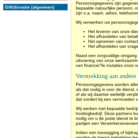
Persoonsgegevens zijn gegevens
Gift/donatie (algemeen)
bepaalde natuurlijke persoon, o
zijn o.a. naam, adres, telefoon
Wij verwerken uw persoonsgege
Het leveren van onze dien
Het afhandelen van betal
Het opnemen van contact
Het afhandelen van vrag
Naast
een zorgvuldige omgang
uitvoering van onze werkzaamhe
van financie?le mutaties onze v
Verstrekking aan andere 
Persoonsgegevens worden alleen
als dat nodig is voor de dienst
of als wij daartoe wettelijk verpl
dat vordert bij een vermoeden v
Wij werken met bepaalde bedrij
hostingbedrijf. Deze partners k
nodig om u de juiste dienst te 
partijen een Verwerkersovereen
Indien een toezegging of bijdr
worden de hierop betrekking he