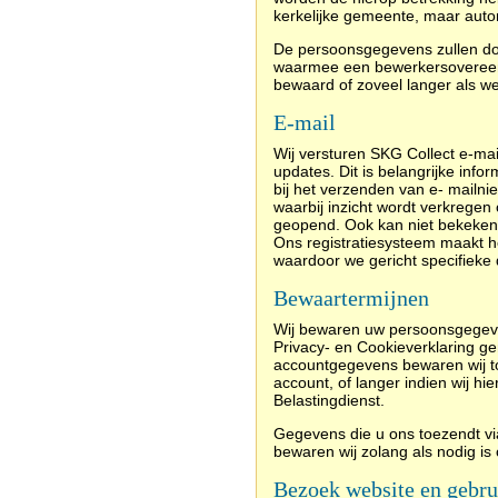
kerkelijke gemeente, maar aut
De persoonsgegevens zullen do
waarmee een bewerkersovereenk
bewaard of zoveel langer als wett
E-mail
Wij versturen SKG Collect e-mai
updates. Dit is belangrijke info
bij het verzenden van e- mailn
waarbij inzicht wordt verkrege
geopend. Ook kan niet bekeken w
Ons registratiesysteem maakt h
waardoor we gericht specifiek
Bewaartermijnen
Wij bewaren uw persoonsgegeven
Privacy- en Cookieverklaring g
accountgegevens bewaren wij tot 
account, of langer indien wij hier
Belastingdienst.
Gegevens die u ons toezendt via
bewaren wij zolang als nodig is
Bezoek website en gebru