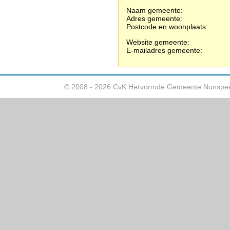
Naam gemeente:
Adres gemeente:
Postcode en woonplaats:
Website gemeente:
E-mailadres gemeente:
© 2008 - 2026 CvK Hervormde Gemeente Nunspee