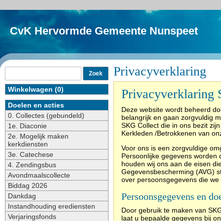
CvK Hervormde Gemeente Nunspeet
Privacyverklaring
Winkelwagen (0)
Privacyverklaring
Doelen en acties
Deze website wordt beheerd do
0. Collectes (gebundeld)
belangrijk en gaan zorgvuldig 
SKG Collect die in ons bezit zi
1e. Diaconie
Kerkleden /Betrokkenen van o
2e. Mogelijk maken
kerkdiensten
Voor ons is een zorgvuldige o
3e. Catechese
Persoonlijke gegevens worden da
houden wij ons aan de eisen d
4. Zendingsbus
Gegevensbescherming (AVG) stelt
Avondmaalscollecte
over persoonsgegevens die we 
Biddag 2026
Persoonsgegevens en do
Dankdag
Instandhouding erediensten
Door gebruik te maken van SKG 
Verjaringsfonds
laat u bepaalde gegevens bij o