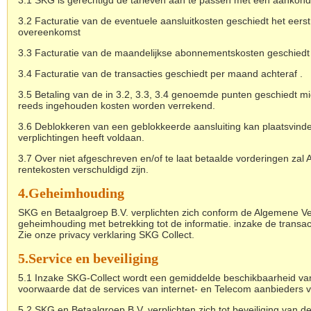
3.1 SKG is gerechtigd de tarieven aan te passen met een aankond
3.2 Facturatie van de eventuele aansluitkosten geschiedt het eer
overeenkomst
3.3 Facturatie van de maandelijkse abonnementskosten geschiedt p
3.4 Facturatie van de transacties geschiedt per maand achteraf .
3.5 Betaling van de in 3.2, 3.3, 3.4 genoemde punten geschiedt m
reeds ingehouden kosten worden verrekend.
3.6 Deblokkeren van een geblokkeerde aansluiting kan plaatsvind
verplichtingen heeft voldaan.
3.7 Over niet afgeschreven en/of te laat betaalde vorderingen zal
rentekosten verschuldigd zijn.
4.Geheimhouding
SKG en Betaalgroep B.V. verplichten zich conform de Algemene 
geheimhouding met betrekking tot de informatie. inzake de trans
Zie onze privacy verklaring SKG Collect.
5.
Service en beveiliging
5.1 Inzake SKG-Collect wordt een gemiddelde beschikbaarheid 
voorwaarde dat de services van internet- en Telecom aanbieders va
5.2 SKG en Betaalgroep B.V. verplichten zich tot beveiliging van