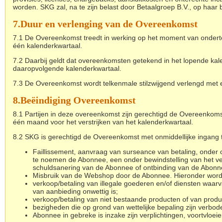
worden. SKG zal, na te zijn belast door Betaalgroep B.V., op haar
7.
Duur en verlenging van de Overeenkomst
7.1 De Overeenkomst treedt in werking op het moment van onder
één kalenderkwartaal.
7.2 Daarbij geldt dat overeenkomsten getekend in het lopende kal
daaropvolgende kalenderkwartaal.
7.3 De Overeenkomst wordt telkenmale stilzwijgend verlengd met e
8.
Beëindiging Overeenkomst
8.1 Partijen in deze overeenkomst zijn gerechtigd de Overeenkomst tu
één maand voor het verstrijken van het kalenderkwartaal.
8.2 SKG is gerechtigd de Overeenkomst met onmiddellijke ingang te
Faillissement, aanvraag van surseance van betaling, onder c
te noemen de Abonnee, een onder bewindstelling van het v
schuldsanering van de Abonnee of ontbinding van de Abonn
Misbruik van de Webshop door de Abonnee. Hieronder wordt
verkoop/betaling van illegale goederen en/of diensten waar
van aanbieding onwettig is;
verkoop/betaling van niet bestaande producten of van produ
bezigheden die op grond van wettelijke bepaling zijn verbod
Abonnee in gebreke is inzake zijn verplichtingen, voortvloe