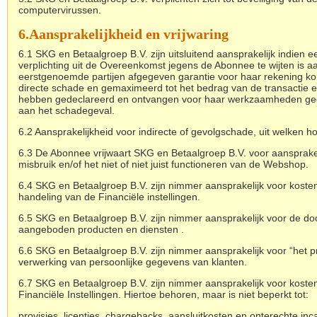
computervirussen.
6.
Aansprakelijkheid en vrijwaring
6.1 SKG en Betaalgroep B.V. zijn uitsluitend aansprakelijk indien
verplichting uit de Overeenkomst jegens de Abonnee te wijten is a
eerstgenoemde partijen afgegeven garantie voor haar rekening kom
directe schade en gemaximeerd tot het bedrag van de transactie 
hebben gedeclareerd en ontvangen voor haar werkzaamheden ge
aan het schadegeval.
6.2 Aansprakelijkheid voor indirecte of gevolgschade, uit welken ho
6.3 De Abonnee vrijwaart SKG en Betaalgroep B.V. voor aanspraken
misbruik en/of het niet of niet juist functioneren van de Webshop.
6.4 SKG en Betaalgroep B.V. zijn nimmer aansprakelijk voor kosten
handeling van de Financiële instellingen.
6.5 SKG en Betaalgroep B.V. zijn nimmer aansprakelijk voor de d
aangeboden producten en diensten .
6.6 SKG en Betaalgroep B.V. zijn nimmer aansprakelijk voor “het 
verwerking van persoonlijke gegevens van klanten.
6.7 SKG en Betaalgroep B.V. zijn nimmer aansprakelijk voor koste
Financiële Instellingen. Hiertoe behoren, maar is niet beperkt tot:
provisies, licenties, chargebacks, aansluitkosten en onterechte in