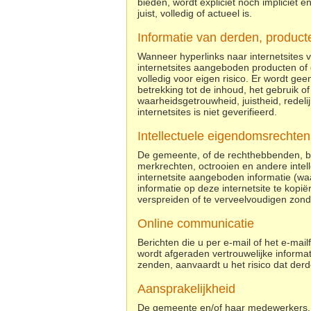
bieden, wordt expliciet noch impliciet 
juist, volledig of actueel is.
Informatie van derden, product
Wanneer hyperlinks naar internetsites 
internetsites aangeboden producten of 
volledig voor eigen risico. Er wordt ge
betrekking tot de inhoud, het gebruik of
waarheidsgetrouwheid, juistheid, redeli
internetsites is niet geverifieerd.
Intellectuele eigendomsrechten
De gemeente, of de rechthebbenden, b
merkrechten, octrooien en andere intell
internetsite aangeboden informatie (waa
informatie op deze internetsite te kopi
verspreiden of te verveelvoudigen zon
Online communicatie
Berichten die u per e-mail of het e-mail
wordt afgeraden vertrouwelijke informat
zenden, aanvaardt u het risico dat der
Aansprakelijkheid
De gemeente en/of haar medewerkers, 