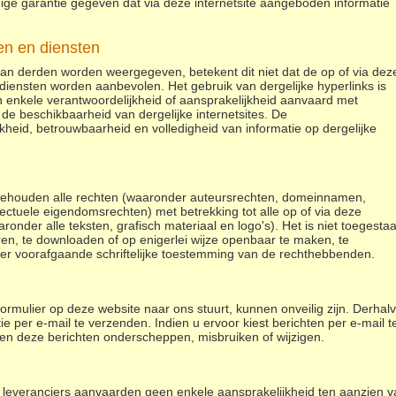
enige garantie gegeven dat via deze internetsite aangeboden informatie
en en diensten
van derden worden weergegeven, betekent dit niet dat de op of via dez
diensten worden aanbevolen. Het gebruik van dergelijke hyperlinks is
en enkele verantwoordelijkheid of aansprakelijkheid aanvaard met
 de beschikbaarheid van dergelijke internetsites. De
jkheid, betrouwbaarheid en volledigheid van informatie op dergelijke
ehouden alle rechten (waaronder auteursrechten, domeinnamen,
ectuele eigendomsrechten) met betrekking tot alle op of via deze
ronder alle teksten, grafisch materiaal en logo's). Het is niet toegesta
ëren, te downloaden of op enigerlei wijze openbaar te maken, te
der voorafgaande schriftelijke toestemming van de rechthebbenden.
formulier op deze website naar ons stuurt, kunnen onveilig zijn. Derhal
ie per e-mail te verzenden. Indien u ervoor kiest berichten per e-mail t
den deze berichten onderscheppen, misbruiken of wijzigen.
leveranciers aanvaarden geen enkele aansprakelijkheid ten aanzien v