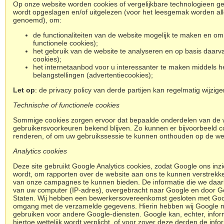
Op onze website worden cookies of vergelijkbare technologieen geb
wordt opgeslagen en/of uitgelezen (voor het leesgemak worden alle
genoemd), om:
d
e functionaliteiten van de website mogelijk te maken en o
functionele cookies);
het gebruik van de website te analyseren en op basis daarva
cookies);
het internetaanbod voor u interessanter te maken middels he
belangstellingen (advertentiecookies);
Let op
: de privacy policy van derde partijen kan regelmatig wijzige
Technische of functionele cookies
Sommige cookies zorgen ervoor dat bepaalde onderdelen van de 
gebruikersvoorkeuren bekend blijven. Zo kunnen er bijvoorbeeld c
renderen, of om uw gebruikssessie te kunnen onthouden op de web
Analytics cookies
Deze site gebruikt Google Analytics cookies, zodat Google ons inz
wordt, om rapporten over de website aan ons te kunnen verstrekken
van onze campagnes te kunnen bieden. De informatie die we daarbi
van uw computer (IP-adres), overgebracht naar Google en door G
Staten. Wij hebben een bewerkersovereenkomst gesloten met Goog
omgang met de verzamelde gegevens. Hierin hebben wij Google ni
gebruiken voor andere Google-diensten. Google kan, echter, info
hiertoe wettelijk wordt verplicht, of voor zover deze derden de i