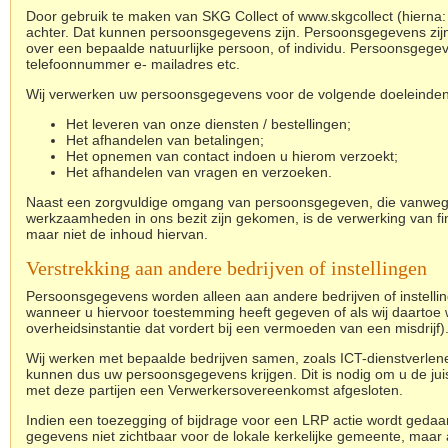
Door gebruik te maken van SKG Collect of www.skgcollect (hierna:
achter. Dat kunnen persoonsgegevens zijn. Persoonsgegevens zijn 
over een bepaalde natuurlijke persoon, of individu. Persoonsgegeve
telefoonnummer e- mailadres etc.
Wij verwerken uw persoonsgegevens voor de volgende doeleinden
Het leveren van onze diensten / bestellingen;
Het afhandelen van betalingen;
Het opnemen van contact indoen u hierom verzoekt;
Het afhandelen van vragen en verzoeken.
Naast
een zorgvuldige omgang van persoonsgegeven, die vanweg
werkzaamheden in ons bezit zijn gekomen, is de verwerking van fi
maar niet de inhoud hiervan.
Verstrekking aan andere bedrijven of instellingen
Persoonsgegevens worden alleen aan andere bedrijven of instellinge
wanneer u hiervoor toestemming heeft gegeven of als wij daartoe wet
overheidsinstantie dat vordert bij een vermoeden van een misdrijf)
Wij werken met bepaalde bedrijven samen, zoals ICT-dienstverlene
kunnen dus uw persoonsgegevens krijgen. Dit is nodig om u de juist
met deze partijen een Verwerkersovereenkomst afgesloten.
Indien een toezegging of bijdrage voor een LRP actie wordt geda
gegevens niet zichtbaar voor de lokale kerkelijke gemeente, maa