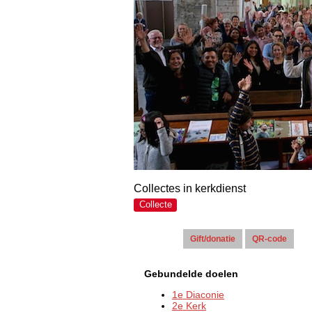
Collectes in kerkdienst
Collecte
Actie(s):
Gebundelde doelen
1e Diaconie
2e Kerk