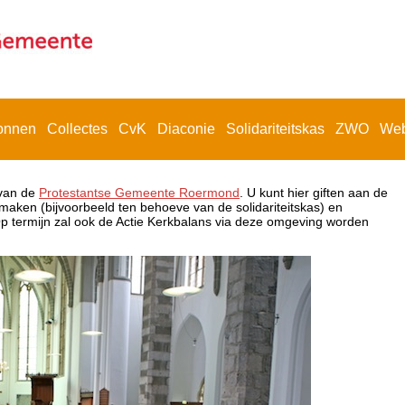
onnen
Collectes
CvK
Diaconie
Solidariteitskas
ZWO
Web
 van de
Protestantse Gemeente Roermond
. U kunt hier giften aan de
ken (bijvoorbeeld ten behoeve van de solidariteitskas) en
Op termijn zal ook de Actie Kerkbalans via deze omgeving worden