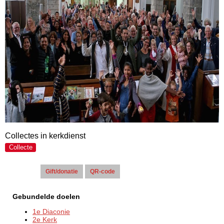
Collectes in kerkdienst
Collecte
Actie(s):
Gebundelde doelen
1e Diaconie
2e Kerk