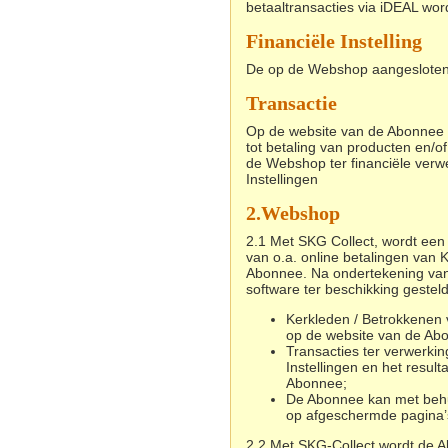
betaaltransacties via iDEAL wor
Financiële Instelling
De op de Webshop aangesloten
Transactie
Op de website van de Abonnee 
tot betaling van producten en/
de Webshop ter financiële ver
Instellingen
2.
Webshop
2.1 Met SKG Collect, wordt een
van o.a. online betalingen van 
Abonnee. Na ondertekening va
software ter beschikking geste
Kerkleden / Betrokkenen 
op de website van de Ab
Transacties ter verwerki
Instellingen en het resul
Abonnee;
De Abonnee kan met behu
op afgeschermde pagina’s
2.2
Met SKG-Collect wordt de 