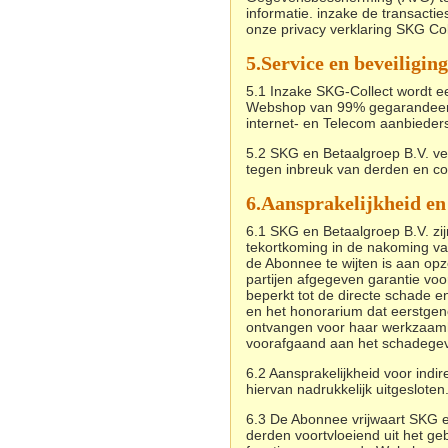
informatie. inzake de transact
onze privacy verklaring SKG Col
5.
Service en beveiliging
5.1 Inzake SKG-Collect wordt 
Webshop van 99% gegarandeerd
internet- en Telecom aanbieders
5.2 SKG en Betaalgroep B.V. ver
tegen inbreuk van derden en c
6.
Aansprakelijkheid en
6.1 SKG en Betaalgroep B.V. zijn
tekortkoming in de nakoming va
de Abonnee te wijten is aan op
partijen afgegeven garantie voo
beperkt tot de directe schade 
en het honorarium dat eerstge
ontvangen voor haar werkzaam
voorafgaand aan het schadegev
6.2 Aansprakelijkheid voor indir
hiervan nadrukkelijk uitgesloten
6.3 De Abonnee vrijwaart SKG 
derden voortvloeiend uit het gebr