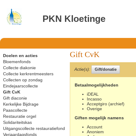
PKN Kloetinge
Gift CvK
Doelen en acties
Bloemenfonds
Collecte diakonie
Actie(s):
Collecte kerkrentmeesters
Collecten op zondag
Betaalmogelijkheden
Eindejaarscollecte
Gift CvK
iDEAL
Gift diaconie
Incasso
Acceptgiro (archief)
Kerkelijke Bijdrage
Overige
Paascollecte
Restauratie orgel
Giften mogelijk namens
Solidariteitskas
Account
Uitgangscollecte restauratiefond
Anoniem
Verjaardagsfonds