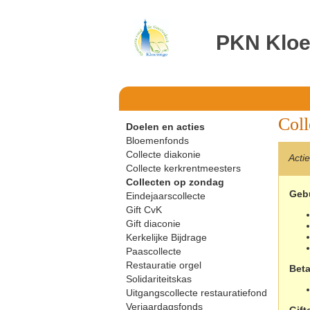
PKN Kloe
Coll
Doelen en acties
Bloemenfonds
Collecte diakonie
Acti
Collecte kerkrentmeesters
Collecten op zondag
Geb
Eindejaarscollecte
Gift CvK
Gift diaconie
Kerkelijke Bijdrage
Paascollecte
Restauratie orgel
Bet
Solidariteitskas
Uitgangscollecte restauratiefond
Verjaardagsfonds