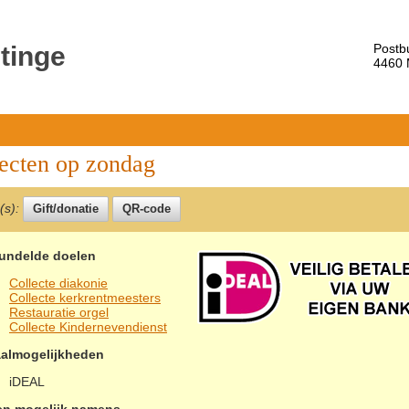
tinge
Postb
4460
ecten op zondag
e(s):
undelde doelen
Collecte diakonie
Collecte kerkrentmeesters
Restauratie orgel
Collecte Kindernevendienst
aalmogelijkheden
iDEAL