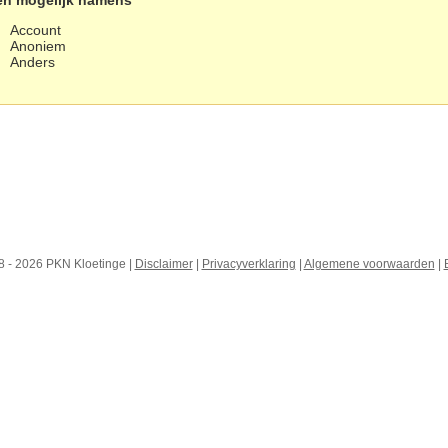
en mogelijk namens
Account
Anoniem
Anders
 - 2026 PKN Kloetinge |
Disclaimer
|
Privacyverklaring
|
Algemene voorwaarden
|