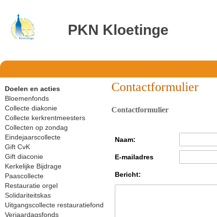
PKN Kloetinge
Contactformulier
Doelen en acties
Bloemenfonds
Collecte diakonie
Contactformulier
Collecte kerkrentmeesters
Collecten op zondag
Eindejaarscollecte
Naam:
Gift CvK
Gift diaconie
E-mailadres
Kerkelijke Bijdrage
Bericht:
Paascollecte
Restauratie orgel
Solidariteitskas
Uitgangscollecte restauratiefond
Verjaardagsfonds