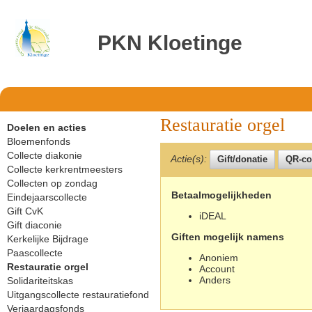
PKN Kloetinge
Restauratie orgel
Doelen en acties
Bloemenfonds
Collecte diakonie
Actie(s):
Collecte kerkrentmeesters
Collecten op zondag
Betaalmogelijkheden
Eindejaarscollecte
Gift CvK
iDEAL
Gift diaconie
Giften mogelijk namens
Kerkelijke Bijdrage
Paascollecte
Anoniem
Restauratie orgel
Account
Anders
Solidariteitskas
Uitgangscollecte restauratiefond
Verjaardagsfonds