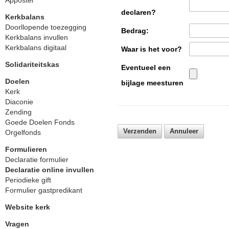
Appostel
declaren?
Kerkbalans
Doorllopende toezegging
Bedrag:
Kerkbalans invullen
Kerkbalans digitaal
Waar is het voor?
Solidariteitskas
Eventueel een
Doelen
bijlage meesturen
Kerk
Diaconie
Zending
Goede Doelen Fonds
Orgelfonds
Formulieren
Declaratie formulier
Declaratie online invullen
Periodieke gift
Formulier gastpredikant
Website kerk
Vragen