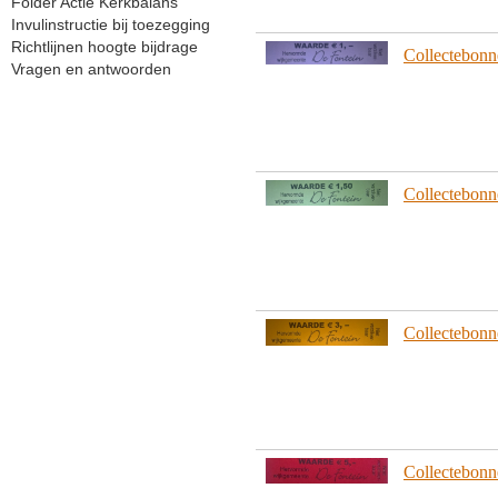
Folder Actie Kerkbalans
Invulinstructie bij toezegging
Richtlijnen hoogte bijdrage
Collectebonn
Vragen en antwoorden
Collectebonn
Collectebonn
Collectebonn