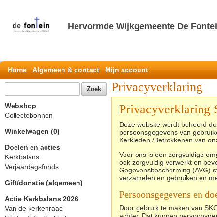
Hervormde Wijkgemeente De Fontei
Home
Algemeen & contact
Mijn account
Privacyverklaring
Webshop
Privacyverklaring
Collectebonnen
Deze website wordt beheerd doo
Winkelwagen (0)
persoonsgegevens van gebruiker
Kerkleden /Betrokkenen van o
Doelen en acties
Voor ons is een zorgvuldige o
Kerkbalans
ook zorgvuldig verwerkt en beve
Verjaardagsfonds
Gegevensbescherming (AVG) stel
verzamelen en gebruiken en met
Gift/donatie (algemeen)
Persoonsgegevens en do
Actie Kerkbalans 2026
Door gebruik te maken van SKG C
Van de kerkenraad
achter. Dat kunnen persoonsgeg