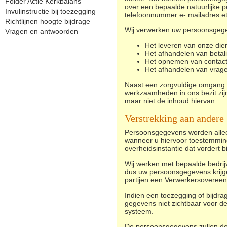
Folder Actie Kerkbalans
over een bepaalde natuurlijke p
Invulinstructie bij toezegging
telefoonnummer e- mailadres et
Richtlijnen hoogte bijdrage
Wij verwerken uw persoonsgege
Vragen en antwoorden
Het leveren van onze dien
Het afhandelen van betal
Het opnemen van contact
Het afhandelen van vrag
Naast
een zorgvuldige omgang 
werkzaamheden in ons bezit zij
maar niet de inhoud hiervan.
Verstrekking aan andere 
Persoonsgegevens worden alleen 
wanneer u hiervoor toestemming h
overheidsinstantie dat vordert 
Wij werken met bepaalde bedrij
dus uw persoonsgegevens krijgen
partijen een Verwerkersovereen
Indien een toezegging of bijdr
gegevens niet zichtbaar voor d
systeem.
De persoonsgegevens zullen do