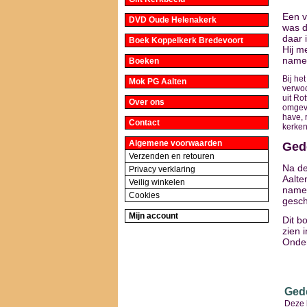
Een v
DVD Oude Helenakerk
was d
daar 
Boek Koppelkerk Bredevoort
Hij m
name 
Boeken
Bij he
Mok PG Aalten
verwoo
uit Ro
Over ons
omgevi
have, 
Contact
kerken
Algemene voorwaarden
Ged
Verzenden en retouren
Na de
Privacy verklaring
Aalte
Veilig winkelen
namen
Cookies
gesch
Mijn account
Dit b
zien 
Onde
Ged
Deze 