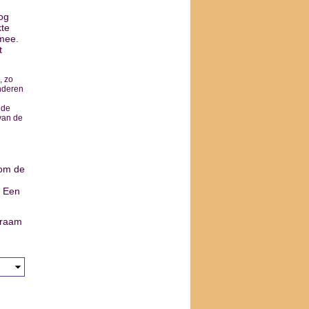
og
kte
mee.
t
, zo
inderen
nde
van de
 om de
. Een
kraam