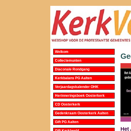
Welkom
Ge
Collectemunten
Diaconale Rondgang
Kerkbalans PG Aalten
Verjaardagskalender OHK
Herinneringsboek Oosterkerk
CD Oosterkerk
Gedenkraam Oosterkerk Aalten
Gift PG Aalten
Het
Gift Kerkbeeld