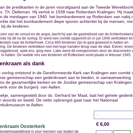
an de predikanten in de jaren voorafgaand aan de Tweede Wereldoorl
s. Th. Delleman. Hij vertok in 1938 naar Rotterdam Kralingen. Hij maa
in de meidagen van 1940 het bombardement op Rotterdam van nabij 
erkte dat het bombardement diepe sporen achterliet bij de mensen, me
bij de kinderen.
t zien van de onrust en de angst, dacht hij aan de gastvrijheid van de Achterhoekers
rde hij dit na de oorlog. Er werd een comité opgericht en in juli 1940 vertrokken k
tterdam naar de Achterhoek. Circa 800 kinderen zijn te gast geweest in Aalten en
ng. De kinderen vertrokken niet met lege handen terug naar de stad. Eieren, leve
roggebrood, spek enz. ging mee. Later werd dit overgenomen door de diaconieën 
 in Aalten. De laatste reis van kinderen uit Rotterdam vond plaats in februari 1945
enkraam als dank
 oorlog ontstond in de Gereformeerde Kerk van Kralingen een comité
nse gemeenschap een gedenkraam aan te bieden, in samewnwerking
s de gezamenlijke kerken en de Joodse gemeenschap van Kralingen
enk voor de burgerij van Aalten.
oekje, samengesteld door ds. Gerhard ter Maat, laat het gehele geden
in woords en beeld. De netto opbrengst gaat naar het Nationaal
rduikmuseum te Aalten.
€ 6,00
enkraam Oosterkerk
bestelmogelijkheid is voor mensen van buiten de