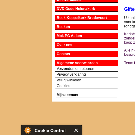
DVD Oude Helenakerk
Gift
Boek Koppelkerk Bredevoort
U kunt
voor k
rondga
Boeken
KerkVe
Mok PG Aalten
zonder
koop z
Over ons
Alle n
Contact
bespr
Algemene voorwaarden
Team 
Verzenden en retouren
Privacy verklaring
Veilig winkelen
Cookies
Mijn account
Cookie Control