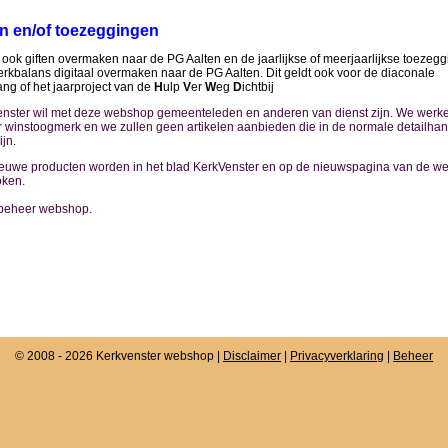
en en/of toezeggingen
 ook giften overmaken naar de PG Aalten en de jaarlijkse of meerjaarlijkse toezegg
erkbalans digitaal overmaken naar de PG Aalten. Dit geldt ook voor de diaconale
ng of het jaarproject van de
H
ulp
V
er
W
eg
D
ichtbij
nster wil met deze webshop gemeenteleden en anderen van dienst zijn. We werk
 winstoogmerk en we zullen geen artikelen aanbieden die in de normale detailhan
ijn.
ieuwe producten worden in het blad KerkVenster en op de nieuwspagina van de we
oken.
beheer webshop.
© 2008 - 2026 Kerkvenster webshop |
Disclaimer
|
Privacyverklaring
|
Beheer