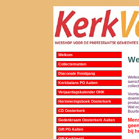
Welkom
We
Collectemunten
Diaconale Rondgang
Welkom
aansch
Kerkbalans PG Aalten
collec
Verjaardagskalender OHK
Voorta
downl
Herinneringsboek Oosterkerk
product
Wat oo
CD Oosterkerk
Buurt
Mens
Gedenkraam Oosterkerk Aalten
geen
Gift PG Aalten
bij h
Gift Kerkbeeld