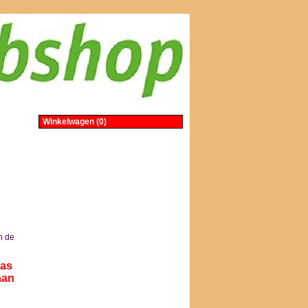
Winkelwagen (0)
n de
aas
aan