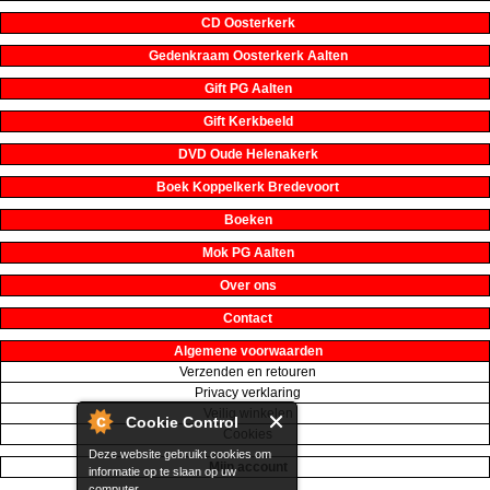
CD Oosterkerk
Gedenkraam Oosterkerk Aalten
Gift PG Aalten
Gift Kerkbeeld
DVD Oude Helenakerk
Boek Koppelkerk Bredevoort
Boeken
Mok PG Aalten
Over ons
Contact
Algemene voorwaarden
Verzenden en retouren
Privacy verklaring
Veilig winkelen
Cookie Control
Cookies
Deze website gebruikt cookies om
Mijn account
informatie op te slaan op uw
computer.