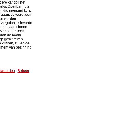
ere kant bij het
tekst Openbaring 2:
n, die niemand kent
ergaan. Je wordt een
len worden
 vergeten, ik leverde
rhaal, aan stenen
ezen, een steen
at dan de naam
 op geschreven.
 klinken, zullen de
oment van bezinning,
rwaarden
|
Beheer