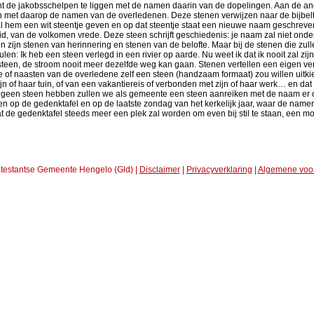
nt de jakobsschelpen te liggen met de namen daarin van de dopelingen. Aan de and
n met daarop de namen van de overledenen. Deze stenen verwijzen naar de bijbel
zal hem een wit steentje geven en op dat steentje staat een nieuwe naam geschreve
heid, van de volkomen vrede. Deze steen schrijft geschiedenis: je naam zal niet ond
 zijn stenen van herinnering en stenen van de belofte. Maar bij de stenen die zul
Ik heb een steen verlegd in een rivier op aarde. Nu weet ik dat ik nooit zal zijn
steen, de stroom nooit meer dezelfde weg kan gaan. Stenen vertellen een eigen ve
e of naasten van de overledene zelf een steen (handzaam formaat) zou willen uitki
jn of haar tuin, of van een vakantiereis of verbonden met zijn of haar werk… en d
lf geen steen hebben zullen we als gemeente een steen aanreiken met de naam er
gen op de gedenktafel en op de laatste zondag van het kerkelijk jaar, waar de namen
de gedenktafel steeds meer een plek zal worden om even bij stil te staan, een m
testantse Gemeente Hengelo (Gld) |
Disclaimer
|
Privacyverklaring
|
Algemene voo