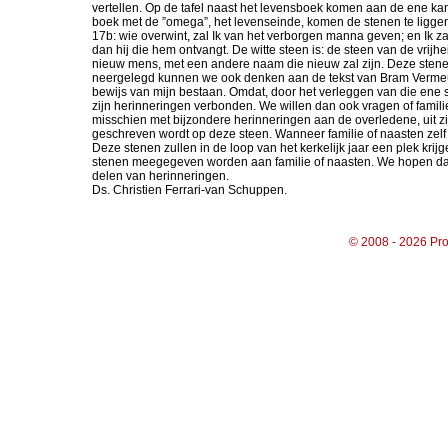
vertellen. Op de tafel naast het levensboek komen aan de ene ka
boek met de ”omega”, het levenseinde, komen de stenen te ligge
17b: wie overwint, zal Ik van het verborgen manna geven; en Ik 
dan hij die hem ontvangt. De witte steen is: de steen van de vrij
nieuw mens, met een andere naam die nieuw zal zijn. Deze stenen
neergelegd kunnen we ook denken aan de tekst van Bram Vermeulen: 
bewijs van mijn bestaan. Omdat, door het verleggen van die ene 
zijn herinneringen verbonden. We willen dan ook vragen of famili
misschien met bijzondere herinneringen aan de overledene, uit zi
geschreven wordt op deze steen. Wanneer familie of naasten ze
Deze stenen zullen in de loop van het kerkelijk jaar een plek krij
stenen meegegeven worden aan familie of naasten. We hopen dat 
delen van herinneringen.
Ds. Christien Ferrari-van Schuppen.
© 2008 - 2026 Pro