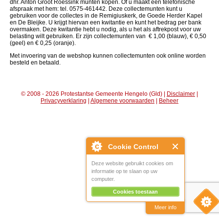
dhr. Anton Groot Roessink munten kopen. Of u maakt een telefonische
afspraak met hem: tel. 0575-461442. Deze collectemunten kunt u
gebruiken voor de collectes in de Remigiuskerk, de Goede Herder Kapel
en De Bleijke. U krijgt hiervan een kwitantie en kunt het bedrag per bank
overmaken. Deze kwitantie hebt u nodig, als u het als aftrekpost voor uw
belasting wilt gebruiken. Er zijn collectemunten van € 1,00 (blauw), € 0,50
(geel) en € 0,25 (oranje).
Met invoering van de webshop kunnen collectemunten ook online worden
besteld en betaald.
© 2008 - 2026 Protestantse Gemeente Hengelo (Gld) |
Disclaimer
|
Privacyverklaring
|
Algemene voorwaarden
|
Beheer
Cookie Control
Deze website gebruikt cookies om
informatie op te slaan op uw
computer.
Cookies toestaan
Meer info