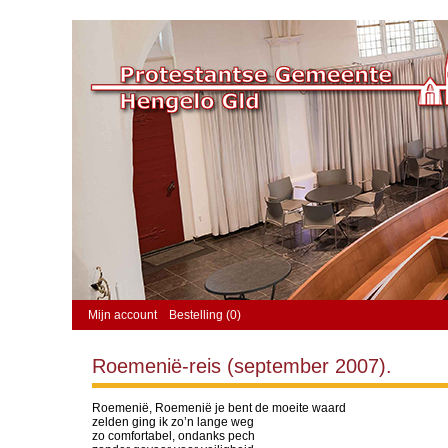
Mijn account
Bestelling (0)
Roemenië-reis (september 2007).
Roemenië, Roemenië je bent de moeite waard
zelden ging ik zo’n lange weg
zo comfortabel, ondanks pech