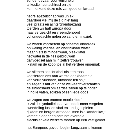
zonder gevaar voor veiligheid
al kostte het nachtrust en tijd
kenmerkend deze reis van goed en kwaad
het reisgezelschap was uniek
daardoor viel mij de tijd niet lang
veel praats en achtergrondgezang
toerden wij half Europa door
naar vergezicht en vreemdenoord
vol ongedachte noten op zang en muziek
we waren voorbereid op schamel onderdak
op weinig voedsel en ondrinkbaar water
maar niets is minder waar, bleek later
het water in de fles gebrouwen
gaf voedsel aan mijn zelfvertrouwen
ik nam op de koop toe al het verdere ongemak
we sliepen comfortabel als een roos
koesterden ons aan warme dankbaarheid
van verre vrienden, armoede ten spijt
en zagen ’t nut van onze welvaartoverschotten
de zinloosheid om aardse zaken op te potten
in holle vaten, sokken of een lege doos
we zagen een enorme mooie kloof
ik zal de symboliek daarvan nooit meer vergeten
tweedeling tussen stad en land, gespleten
rijkdom en bergen armoede, men is elkander kwijt
verdeeld door een corrupte overheid
slechts enkele werkers stoelen op een vast geloof
het Europees gevoel begint langzaam te komen