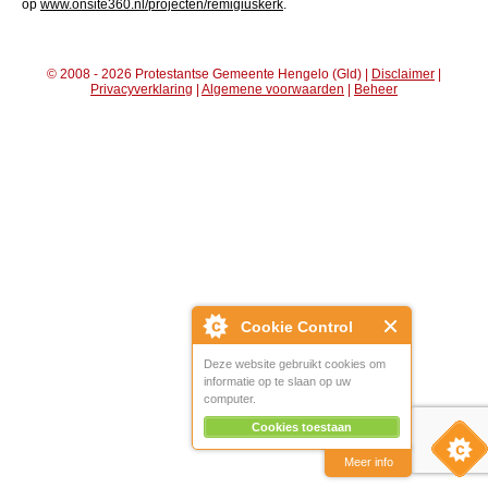
op
www.onsite360.nl/projecten/remigiuskerk
.
© 2008 - 2026 Protestantse Gemeente Hengelo (Gld) |
Disclaimer
|
Privacyverklaring
|
Algemene voorwaarden
|
Beheer
Cookie Control
Deze website gebruikt cookies om
informatie op te slaan op uw
computer.
Cookies toestaan
Meer info