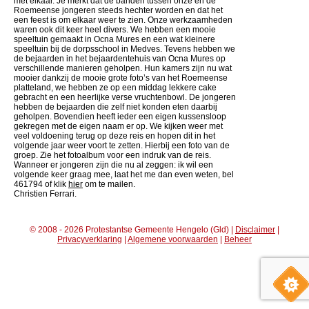
met elkaar. Je merkt dat de banden tussen onze en de
Roemeense jongeren steeds hechter worden en dat het
een feest is om elkaar weer te zien. Onze werkzaamheden
waren ook dit keer heel divers. We hebben een mooie
speeltuin gemaakt in Ocna Mures en een wat kleinere
speeltuin bij de dorpsschool in Medves. Tevens hebben we
de bejaarden in het bejaardentehuis van Ocna Mures op
verschillende manieren geholpen. Hun kamers zijn nu wat
mooier dankzij de mooie grote foto’s van het Roemeense
platteland, we hebben ze op een middag lekkere cake
gebracht en een heerlijke verse vruchtenbowl. De jongeren
hebben de bejaarden die zelf niet konden eten daarbij
geholpen. Bovendien heeft ieder een eigen kussensloop
gekregen met de eigen naam er op. We kijken weer met
veel voldoening terug op deze reis en hopen dit in het
volgende jaar weer voort te zetten. Hierbij een foto van de
groep. Zie het fotoalbum voor een indruk van de reis.
Wanneer er jongeren zijn die nu al zeggen: ik wil een
volgende keer graag mee, laat het me dan even weten, bel
461794 of klik
hier
om te mailen.
Christien Ferrari.
© 2008 - 2026 Protestantse Gemeente Hengelo (Gld) |
Disclaimer
|
Privacyverklaring
|
Algemene voorwaarden
|
Beheer