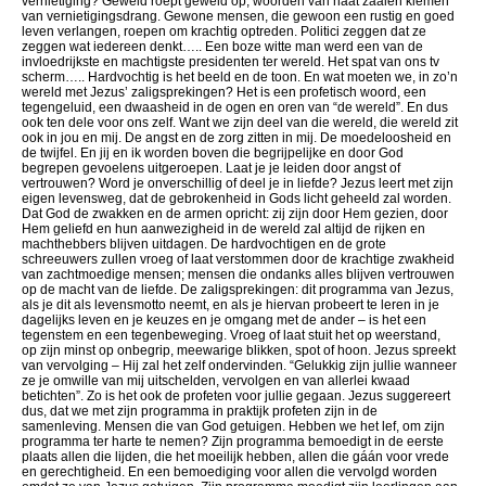
vernietiging? Geweld roept geweld op, woorden van haat zaaien kiemen
van vernietigingsdrang. Gewone mensen, die gewoon een rustig en goed
leven verlangen, roepen om krachtig optreden. Politici zeggen dat ze
zeggen wat iedereen denkt….. Een boze witte man werd een van de
invloedrijkste en machtigste presidenten ter wereld. Het spat van ons tv
scherm….. Hardvochtig is het beeld en de toon. En wat moeten we, in zo’n
wereld met Jezus’ zaligsprekingen? Het is een profetisch woord, een
tegengeluid, een dwaasheid in de ogen en oren van “de wereld”. En dus
ook ten dele voor ons zelf. Want we zijn deel van die wereld, die wereld zit
ook in jou en mij. De angst en de zorg zitten in mij. De moedeloosheid en
de twijfel. En jij en ik worden boven die begrijpelijke en door God
begrepen gevoelens uitgeroepen. Laat je je leiden door angst of
vertrouwen? Word je onverschillig of deel je in liefde? Jezus leert met zijn
eigen levensweg, dat de gebrokenheid in Gods licht geheeld zal worden.
Dat God de zwakken en de armen opricht: zij zijn door Hem gezien, door
Hem geliefd en hun aanwezigheid in de wereld zal altijd de rijken en
machthebbers blijven uitdagen. De hardvochtigen en de grote
schreeuwers zullen vroeg of laat verstommen door de krachtige zwakheid
van zachtmoedige mensen; mensen die ondanks alles blijven vertrouwen
op de macht van de liefde. De zaligsprekingen: dit programma van Jezus,
als je dit als levensmotto neemt, en als je hiervan probeert te leren in je
dagelijks leven en je keuzes en je omgang met de ander – is het een
tegenstem en een tegenbeweging. Vroeg of laat stuit het op weerstand,
op zijn minst op onbegrip, meewarige blikken, spot of hoon. Jezus spreekt
van vervolging – Hij zal het zelf ondervinden. “Gelukkig zijn jullie wanneer
ze je omwille van mij uitschelden, vervolgen en van allerlei kwaad
betichten”. Zo is het ook de profeten voor jullie gegaan. Jezus suggereert
dus, dat we met zijn programma in praktijk profeten zijn in de
samenleving. Mensen die van God getuigen. Hebben we het lef, om zijn
programma ter harte te nemen? Zijn programma bemoedigt in de eerste
plaats allen die lijden, die het moeilijk hebben, allen die gáán voor vrede
en gerechtigheid. En een bemoediging voor allen die vervolgd worden