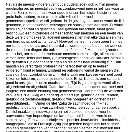
Net als de meeste kinderen van oude ouders, zoek ook ik mijn moeder
regelmatig op. En meestal eet ik op zondagavond mee in het huis waar zij
woont. Een bijzonder huis waar oude mensen hun eigen huisje in het
grote huis hebben, maar waar, in alle vrijheid, ook veel
gemeenschappelijks wordt gedaan. In de gezellige eetkamer wordt de tijd
genomen, zitten bewoners, verzorgers en soms gasten aan tafel. Er wordt
gesmuld, gepraat en gelachen. Heel gewoon misschien, maar goed
beschouwd een bijzondere gemeenschap van mensen en een beeld van
deze wereld omgekeerd. Hoeveel mensen zitten niet elke dag alleen met
een bord op schoot achter de tv? Hoeveel mensen hebben geen tijd meer
om samen te eten als gezin, doordat ze worden geleefd door het werk en
de vele andere dingen die ook kunnen of moeten? Maar ook bijzonder
vind ik het, om met oude kwetsbare mensen samen te zijn, allemaal heel
verschillend, ieder met haar, zijn levensgeschiedenis en karakter. Mensen
die getroffen zijn door beperkingen en die soms heel verdrietig zijn. Hun
naasten en verzorgers proberen hen te troosten en op te beuren.
Andersom komt er humor, wijsheid en ontroering vanuit de mensen die,
zoals dat heet, zorgbehoeftig zijn. Het is vaak een kwestie van heel goed
kijken en luisteren, van de tijd nemen ook. En ja, tijd, dat is een schaars
goed in ons tijdperk, onze maatschappij. Tijd is geld; in geld wordt alles
uitgerekend en uitgedrukt. Oude, kwetsbare mensen samen aan tafel met
jongere; een mooie ervaring van gemeenschap. Hier proef ik de woorden
van Jezus. “Gelukkig wie nederig van hart zijn, gelukkig de treurenden,
gelukkig de zachtmoedigen, gelukkig wie hongeren en dorsten naar
gerechtigheid…..” Onder de titel “Zalig de zachtmoedigen” – het
profetische getuigenis van zwakheid – verscheen vorig jaar een boekje.
De titel maakte mij nieuwsgierig en het bleek een pleidooi voor het
aanvaarden van beperkingen en kwetsbaarheid in onze wereld en
samenleving. Een van de schrijvers is priester JeanVanier – inmiddels zelf
hoogbejaard, die in Frankrijk vijftig jaar geleden begon met het stichten
van een gemeenschap van “gezonde” mensen samen met mensen met