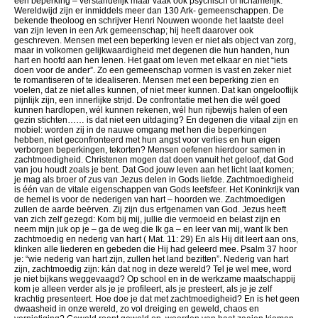
een beperking – verstandelijk maar vaak ook psychisch of lichamelijk.
Wereldwijd zijn er inmiddels meer dan 130 Ark- gemeenschappen. De
bekende theoloog en schrijver Henri Nouwen woonde het laatste deel
van zijn leven in een Ark gemeenschap; hij heeft daarover ook
geschreven. Mensen met een beperking leven er niet als object van zorg,
maar in volkomen gelijkwaardigheid met degenen die hun handen, hun
hart en hoofd aan hen lenen. Het gaat om leven met elkaar en niet “iets
doen voor de ander”. Zo een gemeenschap vormen is vast en zeker niet
te romantiseren of te idealiseren. Mensen met een beperking zien en
voelen, dat ze niet alles kunnen, of niet meer kunnen. Dat kan ongelooflijk
pijnlijk zijn, een innerlijke strijd. De confrontatie met hen die wél goed
kunnen hardlopen, wél kunnen rekenen, wél hun rijbewijs halen of een
gezin stichten…… is dat niet een uitdaging? En degenen die vitaal zijn en
mobiel: worden zij in de nauwe omgang met hen die beperkingen
hebben, niet geconfronteerd met hun angst voor verlies en hun eigen
verborgen beperkingen, tekorten? Mensen oefenen hierdoor samen in
zachtmoedigheid. Christenen mogen dat doen vanuit het geloof, dat God
van jou houdt zoals je bent. Dat God jouw leven aan het licht laat komen;
je mag als broer of zus van Jezus delen in Gods liefde. Zachtmoedigheid
is één van de vitale eigenschappen van Gods leefsfeer. Het Koninkrijk van
de hemel is voor de nederigen van hart – hoorden we. Zachtmoedigen
zullen de aarde beërven. Zij zijn dus erfgenamen van God. Jezus heeft
van zich zelf gezegd: Kom bij mij, jullie die vermoeid en belast zijn en
neem mijn juk op je – ga de weg die Ik ga – en leer van mij, want Ik ben
zachtmoedig en nederig van hart ( Mat. 11: 29) En als Hij dit leert aan ons,
klinken alle liederen en gebeden die Hij had geleerd mee. Psalm 37 hoor
je: “wie nederig van hart zijn, zullen het land bezitten”. Nederig van hart
zijn, zachtmoedig zijn: kán dat nog in deze wereld? Tel je wel mee, word
je niet bijkans weggevaagd? Op school en in de werkzame maatschappij
kom je alleen verder als je je profileert, als je presteert, als je je zelf
krachtig presenteert. Hoe doe je dat met zachtmoedigheid? En is het geen
dwaasheid in onze wereld, zo vol dreiging en geweld, chaos en