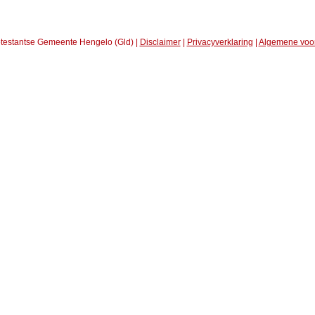
testantse Gemeente Hengelo (Gld) |
Disclaimer
|
Privacyverklaring
|
Algemene voo