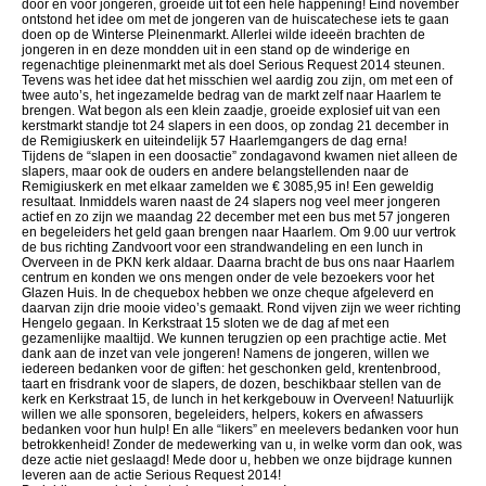
door en voor jongeren, groeide uit tot een hele happening! Eind november
ontstond het idee om met de jongeren van de huiscatechese iets te gaan
doen op de Winterse Pleinenmarkt. Allerlei wilde ideeën brachten de
jongeren in en deze mondden uit in een stand op de winderige en
regenachtige pleinenmarkt met als doel Serious Request 2014 steunen.
Tevens was het idee dat het misschien wel aardig zou zijn, om met een of
twee auto’s, het ingezamelde bedrag van de markt zelf naar Haarlem te
brengen. Wat begon als een klein zaadje, groeide explosief uit van een
kerstmarkt standje tot 24 slapers in een doos, op zondag 21 december in
de Remigiuskerk en uiteindelijk 57 Haarlemgangers de dag erna!
Tijdens de “slapen in een doosactie” zondagavond kwamen niet alleen de
slapers, maar ook de ouders en andere belangstellenden naar de
Remigiuskerk en met elkaar zamelden we € 3085,95 in! Een geweldig
resultaat. Inmiddels waren naast de 24 slapers nog veel meer jongeren
actief en zo zijn we maandag 22 december met een bus met 57 jongeren
en begeleiders het geld gaan brengen naar Haarlem. Om 9.00 uur vertrok
de bus richting Zandvoort voor een strandwandeling en een lunch in
Overveen in de PKN kerk aldaar. Daarna bracht de bus ons naar Haarlem
centrum en konden we ons mengen onder de vele bezoekers voor het
Glazen Huis. In de chequebox hebben we onze cheque afgeleverd en
daarvan zijn drie mooie video’s gemaakt. Rond vijven zijn we weer richting
Hengelo gegaan. In Kerkstraat 15 sloten we de dag af met een
gezamenlijke maaltijd. We kunnen terugzien op een prachtige actie. Met
dank aan de inzet van vele jongeren! Namens de jongeren, willen we
iedereen bedanken voor de giften: het geschonken geld, krentenbrood,
taart en frisdrank voor de slapers, de dozen, beschikbaar stellen van de
kerk en Kerkstraat 15, de lunch in het kerkgebouw in Overveen! Natuurlijk
willen we alle sponsoren, begeleiders, helpers, kokers en afwassers
bedanken voor hun hulp! En alle “likers” en meelevers bedanken voor hun
betrokkenheid! Zonder de medewerking van u, in welke vorm dan ook, was
deze actie niet geslaagd! Mede door u, hebben we onze bijdrage kunnen
leveren aan de actie Serious Request 2014!