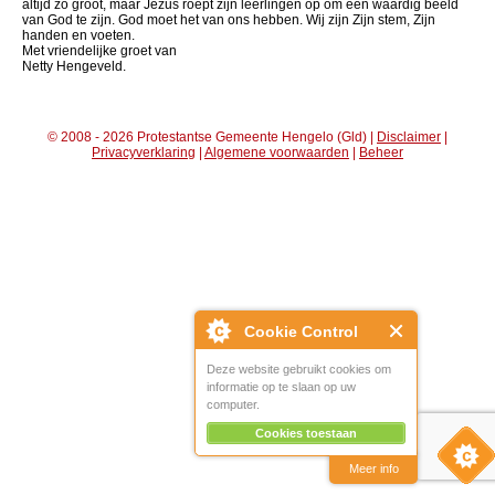
altijd zo groot, maar Jezus roept zijn leerlingen op om een waardig beeld
van God te zijn. God moet het van ons hebben. Wij zijn Zijn stem, Zijn
handen en voeten.
Met vriendelijke groet van
Netty Hengeveld.
© 2008 - 2026 Protestantse Gemeente Hengelo (Gld) |
Disclaimer
|
Privacyverklaring
|
Algemene voorwaarden
|
Beheer
Cookie Control
Deze website gebruikt cookies om
informatie op te slaan op uw
computer.
Cookies toestaan
Meer info