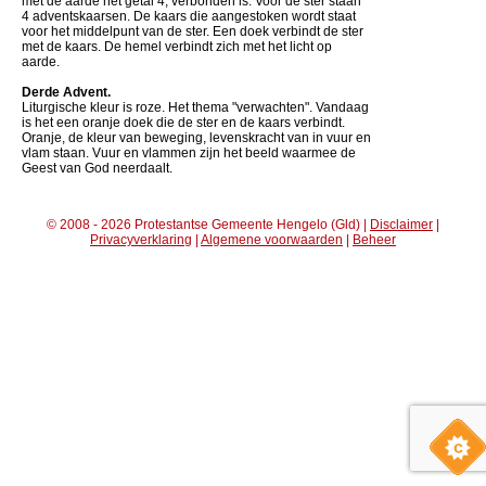
met de aarde het getal 4, verbonden is. Voor de ster staan
4 adventskaarsen. De kaars die aangestoken wordt staat
voor het middelpunt van de ster. Een doek verbindt de ster
met de kaars. De hemel verbindt zich met het licht op
aarde.
Derde Advent.
Liturgische kleur is roze. Het thema "verwachten". Vandaag
is het een oranje doek die de ster en de kaars verbindt.
Oranje, de kleur van beweging, levenskracht van in vuur en
vlam staan. Vuur en vlammen zijn het beeld waarmee de
Geest van God neerdaalt.
© 2008 - 2026 Protestantse Gemeente Hengelo (Gld) |
Disclaimer
|
Privacyverklaring
|
Algemene voorwaarden
|
Beheer