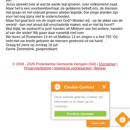
tuin… .
Jezus spreekt over al wat de aarde laat groeien, over ontkiemend zaad.
Maar het is een voorbeeldverhaal, de gelijkenis betreft ons, de mensen.
Het graan en het onkruid groeien allebei tegelijk. Die jonge planten zijn
voor het oog bijna niet te onderscheiden.
Maar het gaat toch om de oogst van God? Moeten wíj - op de akker van de
wereld - dan niet alvast dát onschadelijk maken, wat er niet bij hoort?
Wat blijkt, de opdracht is juist: handen af! Afblijven van het andere, handen
af van die ander! Wij gaan daar namelijk niet over.
We lezen uit Romeinen 14 en uit Matteüs 13 en zingen o.a lied 765 ‘Gij
hebt met uw brede gebaren de mensen gestrooid uit uw hand…’.
Graag tot ziens op zondag 16 juli.
Gerrie Zemmelink, gastpredikant.
© 2008 - 2026 Protestantse Gemeente Hengelo (Gld) |
Disclaimer
|
Privacyverklaring
|
Algemene voorwaarden
|
Beheer
Cookie Control
Deze website gebruikt cookies om
informatie op te slaan op uw
computer.
Cookies toestaan
Meer info