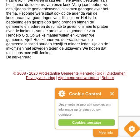
naar 8 april. We willen graag een hele avond besteden aan
het thema: de toekomst van onze kerk. Vorig jaar hebben we
ons, tijdens de gemeenteavond, al samen gebogen over het
thema. Het onderwerp staat ook op de agenda van de
kerkenraadsvergaderingen van dit seizoen. Het is de
bedoeling een gesprek op gang brengen binnen de
gemeente en iedereen de ruimte te geven om mee te praten
over de toekomst van de protestantse gemeente van
Hengelo Gld. Op welke manier willen en kunnen we
gemeente zijn? Hoe kunnen we de kwaliteit van de
gemeente in stand houden terwijl er minder leden zijn en de
inkomsten niet opwegen tegen de uitgaven? We hopen dat
u met ons mee wilt denken.
De kerkenraad.
© 2008 - 2026 Protestantse Gemeente Hengelo (Gld) |
Disclaimer
|
Privacyverklaring
|
Algemene voorwaarden
|
Beheer
Cookie Control
Deze website gebruikt cookies om
informatie op te slaan op uw
computer.
Cookies toestaan
Meer info