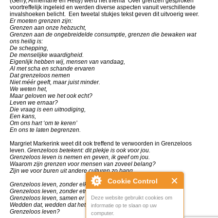
(Gerry, Annemarie en Hetty) werd het thema ‘Over grenzen gesproken’
voortreffelijk ingeleid en werden diverse aspecten vanuit verschillende
invalshoeken belicht. Een tweetal stukjes tekst geven dit uitvoerig weer.
Er moeten grenzen zijn:
Grenzen aan onze hebzucht,
Grenzen aan de ongebreidelde consumptie, grenzen die bewaken wat
ons heilig is:
De schepping,
De menselijke waardigheid.
Eigenlijk hebben wij, mensen van vandaag,
Al met scha en schande ervaren
Dat grenzeloos nemen
Niet méér geeft, maar juist minder.
We weten het,
Maar geloven we het ook echt?
Leven we ernaar?
Die vraag is een uitnodiging,
Een kans,
Om ons hart ‘om te keren’
En ons te laten begrenzen.
Margriet Markerink weet dit ook treffend te verwoorden in Grenzeloos
leven.
Grenzeloos betekent: dit plekje is ook voor jou.
Grenzeloos leven is nemen en geven, ik geef om jou.
Waarom zijn grenzen voor mensen van zoveel belang?
Zijn we voor buren uit andere culturen zo bang….
Cookie Control
Grenzeloos leven, zonder elkaar naar het leven te staan.
Grenzeloos leven, zonder etnisch grootheidswaanzin.
Grenzeloos leven, samen er tegenaan.
Deze website gebruikt cookies om
Wedden dat, wedden dat het kan?
informatie op te slaan op uw
Grenzeloos leven?
computer.