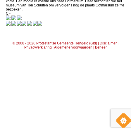
koffie. Een mooie rit voerde ons naar Ootmarsum. Daar bezochten we het
museum van Ton Schulten om vervolgens nog de plaats Ootmarsum zelf te
bezoeken.
CF
© 2008 - 2026 Protestantse Gemeente Hengelo (Gld) |
Disclaimer
|
Privacyverklaring
|
Algemene voorwaarden
|
Beheer