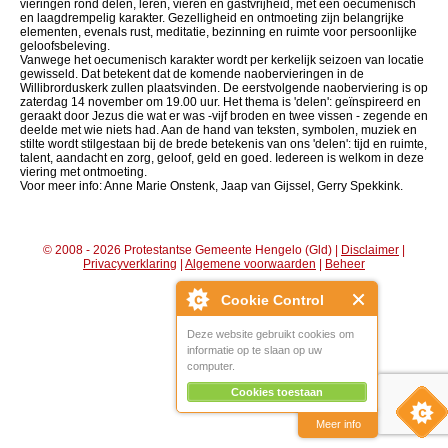
vieringen rond delen, leren, vieren en gastvrijheid, met een oecumenisch
en laagdrempelig karakter. Gezelligheid en ontmoeting zijn belangrijke
elementen, evenals rust, meditatie, bezinning en ruimte voor persoonlijke
geloofsbeleving.
Vanwege het oecumenisch karakter wordt per kerkelijk seizoen van locatie
gewisseld. Dat betekent dat de komende naobervieringen in de
Willibrorduskerk zullen plaatsvinden. De eerstvolgende naoberviering is op
zaterdag 14 november om 19.00 uur. Het thema is 'delen': geïnspireerd en
geraakt door Jezus die wat er was -vijf broden en twee vissen - zegende en
deelde met wie niets had. Aan de hand van teksten, symbolen, muziek en
stilte wordt stilgestaan bij de brede betekenis van ons 'delen': tijd en ruimte,
talent, aandacht en zorg, geloof, geld en goed. Iedereen is welkom in deze
viering met ontmoeting.
Voor meer info: Anne Marie Onstenk, Jaap van Gijssel, Gerry Spekkink.
© 2008 - 2026 Protestantse Gemeente Hengelo (Gld) |
Disclaimer
|
Privacyverklaring
|
Algemene voorwaarden
|
Beheer
Cookie Control
Deze website gebruikt cookies om
informatie op te slaan op uw
computer.
Cookies toestaan
Meer info