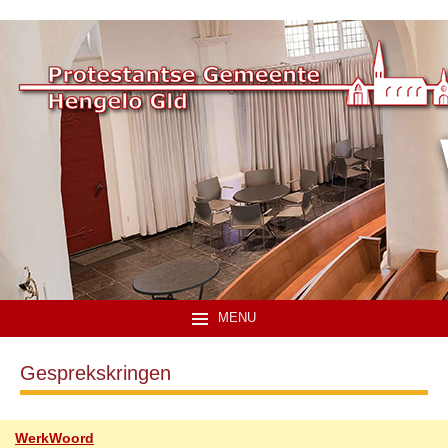
MENU
Gesprekskringen
WerkWoord