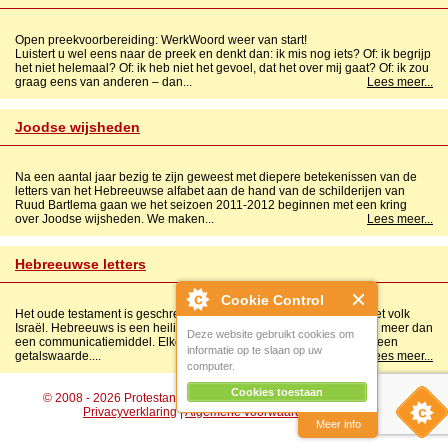
Open preekvoorbereiding: WerkWoord weer van start!
Luistert u wel eens naar de preek en denkt dan: ik mis nog iets? Of: ik begrijp
het niet helemaal? Of: ik heb niet het gevoel, dat het over mij gaat? Of: ik zou
graag eens van anderen – dan...
Lees meer...
Joodse wijsheden
Na een aantal jaar bezig te zijn geweest met diepere betekenissen van de
letters van het Hebreeuwse alfabet aan de hand van de schilderijen van
Ruud Bartlema gaan we het seizoen 2011-2012 beginnen met een kring
over Joodse wijsheden. We maken...
Lees meer...
Hebreeuwse letters
Cookie Control
Het oude testament is geschreven in het Hebreeuws, de taal van het volk
Israël. Hebreeuws is een heilige taal en de Hebreeuwse letters zijn meer dan
Deze website gebruikt cookies om
een communicatiemiddel. Elke letter heeft een betekenis, klank en een
informatie op te slaan op uw
getalswaarde....
Lees meer...
computer.
Cookies toestaan
© 2008 - 2026 Protestantse Gemeente Hengelo (Gld) |
Disclaimer
|
Privacyverklaring
|
Algemene voorwaarden
|
Beheer
Meer info