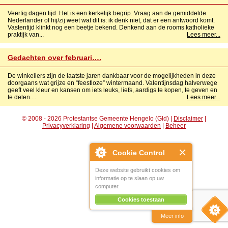
Veertig dagen tijd. Het is een kerkelijk begrip. Vraag aan de gemiddelde
Nederlander of hij/zij weet wat dit is: ik denk niet, dat er een antwoord komt.
Vastentijd klinkt nog een beetje bekend. Denkend aan de rooms katholieke
praktijk van...
Lees meer...
Gedachten over februari….
De winkeliers zijn de laatste jaren dankbaar voor de mogelijkheden in deze
doorgaans wat grijze en “feestloze” wintermaand. Valentijnsdag halverwege
geeft veel kleur en kansen om iets leuks, liefs, aardigs te kopen, te geven en
te delen....
Lees meer...
© 2008 - 2026 Protestantse Gemeente Hengelo (Gld) |
Disclaimer
|
Privacyverklaring
|
Algemene voorwaarden
|
Beheer
Cookie Control
Deze website gebruikt cookies om
informatie op te slaan op uw
computer.
Cookies toestaan
Meer info