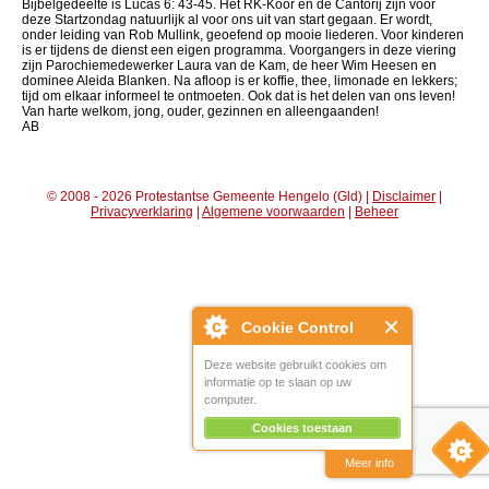
Bijbelgedeelte is Lucas 6: 43-45. Het RK-Koor en de Cantorij zijn voor
deze Startzondag natuurlijk al voor ons uit van start gegaan. Er wordt,
onder leiding van Rob Mullink, geoefend op mooie liederen. Voor kinderen
is er tijdens de dienst een eigen programma. Voorgangers in deze viering
zijn Parochiemedewerker Laura van de Kam, de heer Wim Heesen en
dominee Aleida Blanken. Na afloop is er koffie, thee, limonade en lekkers;
tijd om elkaar informeel te ontmoeten. Ook dat is het delen van ons leven!
Van harte welkom, jong, ouder, gezinnen en alleengaanden!
AB
© 2008 - 2026 Protestantse Gemeente Hengelo (Gld) |
Disclaimer
|
Privacyverklaring
|
Algemene voorwaarden
|
Beheer
Cookie Control
Deze website gebruikt cookies om
informatie op te slaan op uw
computer.
Cookies toestaan
Meer info