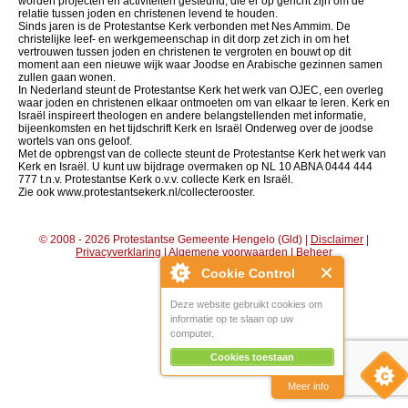
worden projecten en activiteiten gesteund, die er op gericht zijn om de
relatie tussen joden en christenen levend te houden.
Sinds jaren is de Protestantse Kerk verbonden met Nes Ammim. De
christelijke leef- en werkgemeenschap in dit dorp zet zich in om het
vertrouwen tussen joden en christenen te vergroten en bouwt op dit
moment aan een nieuwe wijk waar Joodse en Arabische gezinnen samen
zullen gaan wonen.
In Nederland steunt de Protestantse Kerk het werk van OJEC, een overleg
waar joden en christenen elkaar ontmoeten om van elkaar te leren. Kerk en
Israël inspireert theologen en andere belangstellenden met informatie,
bijeenkomsten en het tijdschrift Kerk en Israël Onderweg over de joodse
wortels van ons geloof.
Met de opbrengst van de collecte steunt de Protestantse Kerk het werk van
Kerk en Israël. U kunt uw bijdrage overmaken op NL 10 ABNA 0444 444
777 t.n.v. Protestantse Kerk o.v.v. collecte Kerk en Israël.
Zie ook www.protestantsekerk.nl/collecterooster.
© 2008 - 2026 Protestantse Gemeente Hengelo (Gld) |
Disclaimer
|
Privacyverklaring
|
Algemene voorwaarden
|
Beheer
Cookie Control
Deze website gebruikt cookies om
informatie op te slaan op uw
computer.
Cookies toestaan
Meer info