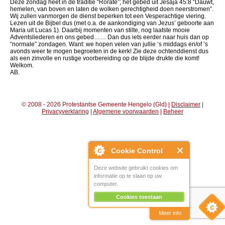
Deze zondag heet in de traditie “Rorate”; het gebed uit Jesaja 45:8 “Dauwt,
hemelen, van boven en laten de wolken gerechtigheid doen neerstromen”.
Wij zullen vanmorgen de dienst beperken tot een Vesperachtige viering.
Lezen uit de Bijbel dus (met o.a. de aankondiging van Jezus’ geboorte aan
Maria uit Lucas 1). Daarbij momenten van stilte, nog laatste mooie
Adventsliederen en ons gebed…… Dan dus iets eerder naar huis dan op
“normale” zondagen. Want: we hopen velen van jullie ‘s middags en/of ’s
avonds weer te mogen begroeten in de kerk! Zie deze ochtenddienst dus
als een zinvolle en rustige voorbereiding op de blijde drukte die komt!
Welkom.
AB.
© 2008 - 2026 Protestantse Gemeente Hengelo (Gld) |
Disclaimer
|
Privacyverklaring
|
Algemene voorwaarden
|
Beheer
Cookie Control
Deze website gebruikt cookies om
informatie op te slaan op uw
computer.
Cookies toestaan
Meer info