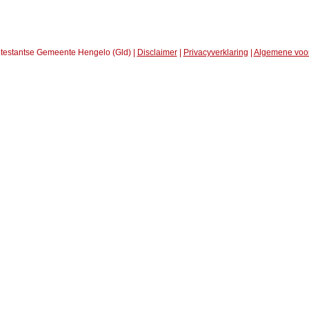
testantse Gemeente Hengelo (Gld) |
Disclaimer
|
Privacyverklaring
|
Algemene voo