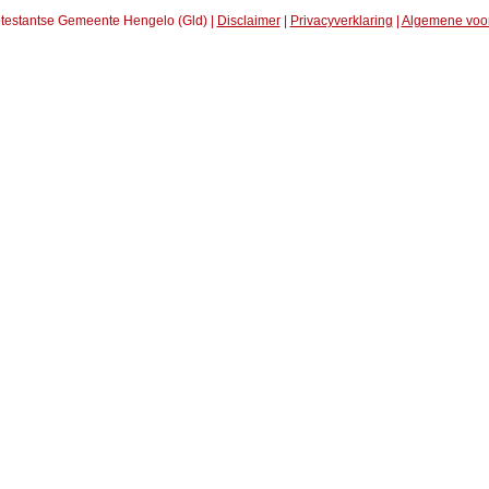
testantse Gemeente Hengelo (Gld) |
Disclaimer
|
Privacyverklaring
|
Algemene voo