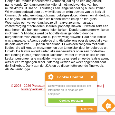
Gertjan de Pender. Iedereen was verbaasd, dat hij na een dag ons bij
name kende. Zondagmorgen kerkdienst met medewerking van het
muziekkorps uit Haarlo. ’s Middags een lange wandeling buiten Ommen.
Wij werden geduwd door de vrijwilligers en extra duwers van de kerk uit
Ommen. Dinsdag een dagtocht naar Luttelgeest, orchideeën en vlindertuin.
De hagelbuien kwamen toen we binnen waren en op de terugreis.
Woensdag een verwendag, keuze uit haarverzorging, massage,
voetverzorging of schilderen, kleuren, poppetje maken. Er waren zelfs een
paar heren, die hun teennagels lieten lakken. Donderdagmorgen winkelen
in Ommen. ’s Middags werd de hoofdleidster geridderd door de
burgemeester van Aalten voor 40 jaar vrijwilligerswerk. Haar hele familie
was aanwezig. ’s Avonds vertelde dhr. Hietbrink ons over de populatie van
de ooievaars van 100 jaar in Nederland. Er was een zangduo met oude
liedjes, die wij konden meezingen en een toneelstuk door toneelgroep uit
Lintelo. De laatste avond traden alle medewerkers op in een modeshow
met kleding in chic, maar ook in kakelbont. Verder lof voor de kok en het
keukenpersoneel: alle maaltijden waren gevarieerd en op de laatste avond
was er een zesgangen-diner. Zaterdag werden we weer opgehaald door
de Bleijkebus. Dank aan de I.K.A. en de diaconieën voor de fijne week.
Ali Meulenbrugge.
Cookie Control
© 2008 - 2026 Protestantse Gemeente Hengelo (Gld) |
Disclaimer
|
Deze website gebruikt cookies om
Privacyverklaring
|
Algemene voorwaarden
|
Beheer
informatie op te slaan op uw
computer.
Cookies toestaan
Meer info