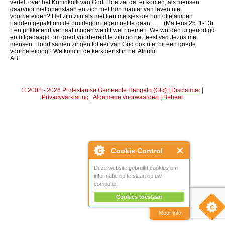
vertelt over het Koninkrijk van God. Hoe zal dat er komen, als mensen
daarvoor niet openstaan en zich met hun manier van leven niet
voorbereiden? Het zijn zijn als met tien meisjes die hun olielampen
hadden gepakt om de bruidegom tegemoet te gaan…… (Matteüs 25: 1-13).
Een prikkelend verhaal mogen we dit wel noemen. We worden uitgenodigd
en uitgedaagd om goed voorbereid te zijn op het feest van Jezus met
mensen. Hoort samen zingen tot eer van God ook niet bij een goede
voorbereiding? Welkom in de kerkdienst in het Atrium!
AB
© 2008 - 2026 Protestantse Gemeente Hengelo (Gld) |
Disclaimer
|
Privacyverklaring
|
Algemene voorwaarden
|
Beheer
Cookie Control
Deze website gebruikt cookies om
informatie op te slaan op uw
computer.
Cookies toestaan
Meer info