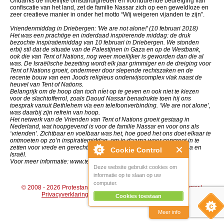
Ondanks de moeilijke omstandigheden en voortdurende bedreiging van
confiscatie van het land, zet de familie Nassar zich op een geweldloze en
zeer creatieve manier in onder het motto “Wij weigeren vijanden te zijn”.
Vriendenmiddag in Driebergen: 'We are not alone!' (10 februari 2018)
Het was een prachtige en inderdaad inspirerende middag: de druk
bezochte inspiratiemiddag van 10 februari in Driebergen. We stonden
erbij stil dat de situatie van de Palestijnen in Gaza en op de Westbank,
ook die van Tent of Nations, nog weer moeilijker is geworden dan die al
was. De Israëlische bezetting wordt elk jaar grimmiger en de dreiging voor
Tent of Nations groeit, ondermeer door slepende rechtszaken en de
recente bouw van een Joods religieus onderwijscomplex vlak naast de
heuvel van Tent of Nations.
Belangrijk om de hoop dan toch níet op te geven en ook niet te kiezen
voor de slachtofferrol, zoals Daoud Nassar benadrukte toen hij ons
toesprak vanuit Bethlehem via een telefoonverbinding. ‘We are not alone’,
was daarbij zijn refrein van hoop.
Het netwerk van de Vrienden van Tent of Nations groeit gestaag in
Nederland, wat hoopgevend is voor de familie Nassar en voor ons als
‘vrienden’. Zichtbaar en voelbaar was het, hoe goed het ons doet elkaar te
ontmoeten op zo’n inspiratiemiddag, om je daarna weer concreet in te
zetten voor vrede en gerechtigheid, in je thuissituatie of in Palestina en
Cookie Control
Israël.
Voor meer informatie: www.tentofnations.nl
Deze website gebruikt cookies om
informatie op te slaan op uw
computer.
© 2008 - 2026 Protestantse Gemeente Hengelo (Gld) |
Disclaimer
|
Privacyverklaring
|
Algemene voorwaarden
|
Beheer
Cookies toestaan
Meer info