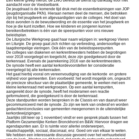
Een kleine greep hieruit: de ZWO bereidt de dienst op dankdag voor met
aandacht voor de Voedselbank.
De jeugdraad is de komende tijd druk met de essentietrainingen van JOP
(jeugdorganisatie PKN). Hieraan nemen deel de mensen, die betrokken
zijn bij het jeugdwerk en afgevaardigden van de colleges. Het doel van
deze avonden is de bewustwording en de essentie van het jeugdwerk en
hoe je die kunt inzetten. Hoe we kinderen en jongeren kunnen
bereiken/betrekken is één van de speerpunten voor ons nieuwe
beleidsplan.
De Liturgische Werkgroep gaat haar naam wijzigen in: werkgroep Vieren
en Liturgie. De groep gaat zich richten op verbreding, andersoortige en
laagdrempelige vieringen. Ook één van de beleidsspeerpunten.
De colleges van diakenen en kerkrentmeesters hebben de begrotingen
voor 2018 voorgelegd en toegelicht, deze zijn goedgekeurd door de
kerkenraad. Evenals de jaarrekening 2016 van de kerkrentmeesters.
De synode heeft een aantal kerkordevoorstellen ter consideratie
neergelegd bij alle kerkenraden.
Het gaat hierbij vooral om vereenvoudiging van de kerkorde en grotere
vrijheid voor gemeenten. Een voorbeeld: het wordt mogelijk om, ongeacht
de precieze structuur van de plaatselijke gemeente, te werken met een
kleine kerkenraad met werkgroepen. Op een aantal kernpunten,
aangereikt door de synode, heeft het moderamen een reactie
geformuleerd, die goedgekeurd is door de kerkenraad.
Deze standpunten worden besproken in de Classis en van daaruit weer
gecommuniceerd met de synode. Zo zijn we kerk van onderaf en worden
gedachten/conclusies van gemeenten meegenomen in de uiteindelijke
kerkordewijzigingen.
Jaarlijks (dit keer op 1 november) vindt er een gesprek plaats tussen het
Platform Gezamenlijke Kerken Bronckhorst en B&W. Hiervoor dragen we
agendapunten aan. Er is ruimte voor allerlei onderwerpen,
maatschappelijk, sociaal, diaconaal, enz. Goed om van elkaar te weten.
We hebben een interessante discussie gevoerd over het verhuurbeleid