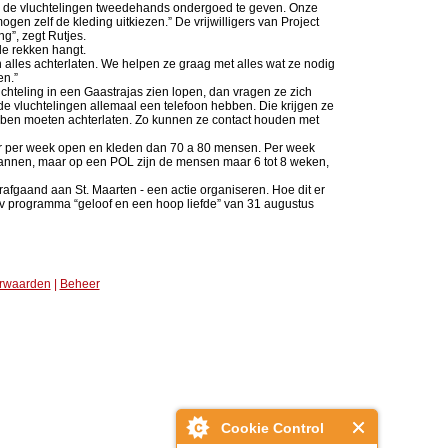
m de vluchtelingen tweedehands ondergoed te geven. Onze
en zelf de kleding uitkiezen.” De vrijwilligers van Project
g”, zegt Rutjes.
de rekken hangt.
alles achterlaten. We helpen ze graag met alles wat ze nodig
en.”
chteling in een Gaastrajas zien lopen, dan vragen ze zich
de vluchtelingen allemaal een telefoon hebben. Die krijgen ze
ebben moeten achterlaten. Zo kunnen ze contact houden met
keer per week open en kleden dan 70 a 80 mensen. Per week
annen, maar op een POL zijn de mensen maar 6 tot 8 weken,
fgaand aan St. Maarten - een actie organiseren. Hoe dit er
 tv programma “geloof en een hoop liefde” van 31 augustus
rwaarden
|
Beheer
Cookie Control