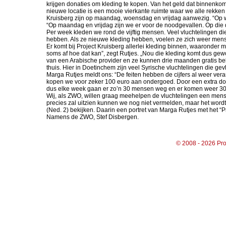
krijgen donaties om kleding te kopen. Van het geld dat binnen
nieuwe locatie is een mooie vierkante ruimte waar we alle rekken
Kruisberg zijn op maandag, woensdag en vrijdag aanwezig. “Op wo
“Op maandag en vrijdag zijn we er voor de noodgevallen. Op die
Per week kleden we rond de vijftig mensen. Veel vluchtelingen d
hebben. Als ze nieuwe kleding hebben, voelen ze zich weer mens. J
Er komt bij Project Kruisberg allerlei kleding binnen, waaronder
soms af hoe dat kan”, zegt Rutjes. „Nou die kleding komt dus gew
van een Arabische provider en ze kunnen drie maanden gratis bel
thuis. Hier in Doetinchem zijn veel Syrische vluchtelingen die gev
Marga Rutjes meldt ons: “De feiten hebben de cijfers al weer ve
kopen we voor zeker 100 euro aan ondergoed. Door een extra do
dus elke week gaan er zo’n 30 mensen weg en er komen weer 30 men
Wij, als ZWO, willen graag meehelpen de vluchtelingen een mens
precies zal uitzien kunnen we nog niet vermelden, maar het wordt
(Ned. 2) bekijken. Daarin een portret van Marga Rutjes met het “P
Namens de ZWO, Stef Disbergen.
© 2008 - 2026 Pro