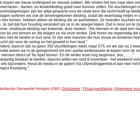
komt, kopen we nieuw ondergoed en nieuwe sokken. We vinden het een naar idee o
 met heren-, dames- en kinderkleding goed neer kunnen zetten. De vluchtelingen mog
ensdagmorgen zijn we altijd geopend voor de vaste kern die recht heeft op kledin
 dagen sorteren we ook de binnengekomen kleding, zodat die woensdag netjes in 
ie hier komen, hebben alleen de kleding die ze aanhebben. Ze moesten vluchten en 
e ziet dat hun houding verandert als ze in de spiegel kijken. Dat is mooi om te zi
 mooie, modieuze kleding van bekende, dure merken. “Als mensen in de stad een vlu
oon bij ons binnen en die krijgen ze via onze winkel. Ook horen we regelmatig dat 
len met de familie in hun land. Er zijn veel mannen die hun vrouw en kinderen h
lucht zijn voor de oorlog en het geweld in hun land.”
randerd, want er zijn nu geen 350 vluchtelingen meer, maar 575, en we zijn nu 2 
natie waren we in de gelegenheid om een aantal winterjassen te kopen voor de m
sen direct uit Ter Apel binnen. En de winter moet nog beginnen, dus..........”
waardig bestaan te bieden, daarom willen we rond 8 november - het weekend voora
 iets bijzonders. Houd de media in de gaten! Via Uitzendinggemist.nl kan men het
roject Kruisberg.”
testantse Gemeente Hengelo (Gld) |
Disclaimer
|
Privacyverklaring
|
Algemene voo