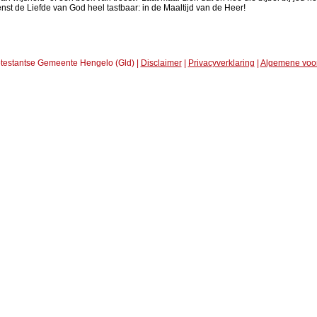
nst de Liefde van God heel tastbaar: in de Maaltijd van de Heer!
testantse Gemeente Hengelo (Gld) |
Disclaimer
|
Privacyverklaring
|
Algemene voo