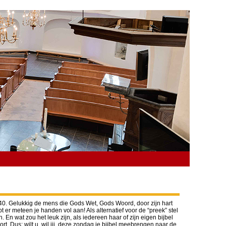
34-40. Gelukkig de mens die Gods Wet, Gods Woord, door zijn hart
er meteen je handen vol aan! Als alternatief voor de “preek” stel
En wat zou het leuk zijn, als iedereen haar of zijn eigen bijbel
oort. Dus: wilt u, wil jij, deze zondag je bijbel meebrengen naar de