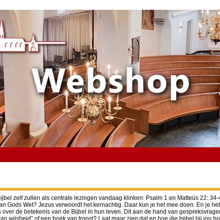
e Bijbel zelf zullen als centrale lezingen vandaag klinken: Psalm 1 en Matteüs 22: 
van Gods Wet? Jezus verwoordt het kernachtig. Daar kun je het mee doen. En je hebt 
 over de betekenis van de Bijbel in hun leven. Dit aan de hand van gespreksvragen. 
t van wijsheid” of een boek van troost? Laat maar zien dat en hoe die bijbel bij jou h