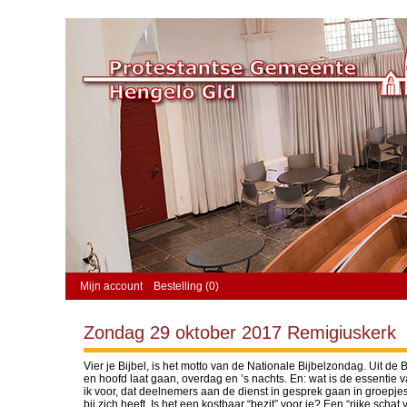
Mijn account
Bestelling (0)
Zondag 29 oktober 2017 Remigiuskerk
Vier je Bijbel, is het motto van de Nationale Bijbelzondag. Uit d
en hoofd laat gaan, overdag en ’s nachts. En: wat is de essentie 
ik voor, dat deelnemers aan de dienst in gesprek gaan in groepjes
bij zich heeft. Is het een kostbaar “bezit” voor je? Een “rijke scha