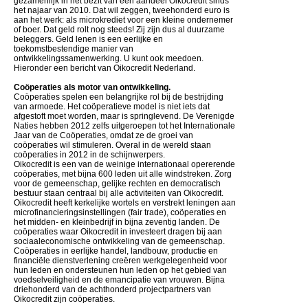
gezamenlijk in het bezit van een aandeel Oikocredit sinds
het najaar van 2010. Dat wil zeggen, tweehonderd euro is
aan het werk: als microkrediet voor een kleine ondernemer
of boer. Dat geld rolt nog steeds! Zij zijn dus al duurzame
beleggers. Geld lenen is een eerlijke en
toekomstbestendige manier van
ontwikkelingssamenwerking. U kunt ook meedoen.
Hieronder een bericht van Oikocredit Nederland.
Coöperaties als motor van ontwikkeling.
Coöperaties spelen een belangrijke rol bij de bestrijding
van armoede. Het coöperatieve model is niet iets dat
afgestoft moet worden, maar is springlevend. De Verenigde
Naties hebben 2012 zelfs uitgeroepen tot het Internationale
Jaar van de Coöperaties, omdat ze de groei van
coöperaties wil stimuleren. Overal in de wereld staan
coöperaties in 2012 in de schijnwerpers.
Oikocredit is een van de weinige internationaal opererende
coöperaties, met bijna 600 leden uit alle windstreken. Zorg
voor de gemeenschap, gelijke rechten en democratisch
bestuur staan centraal bij alle activiteiten van Oikocredit.
Oikocredit heeft kerkelijke wortels en verstrekt leningen aan
microfinancieringsinstellingen (fair trade), coöperaties en
het midden- en kleinbedrijf in bijna zeventig landen. De
coöperaties waar Oikocredit in investeert dragen bij aan
sociaaleconomische ontwikkeling van de gemeenschap.
Coöperaties in eerlijke handel, landbouw, productie en
financiële dienstverlening creëren werkgelegenheid voor
hun leden en ondersteunen hun leden op het gebied van
voedselveiligheid en de emancipatie van vrouwen. Bijna
driehonderd van de achthonderd projectpartners van
Oikocredit zijn coöperaties.