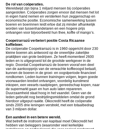
De rol van coöperaties.
Wereldwijd zijn bijna 1 miljard mensen bij coöperaties
aangesloten. Coöperaties zorgen ervoor dat mensen het lot
in eigen hand nemen en versterken hun zeggenschap en
economische positie. Economische samenwerking tussen
boeren en boerinnen leidt ertoe dat zij minder afhankelijk
worden van tussenhandelaren en een hogere prijs
ontvangen voor bijvoorbeeld hun thee, koffie of mango’s.
Coopetrarrazú verbetert positie Costa Ricaanse
koffieboer.
De coöperatie Coopetrarrazú is in 1960 opgericht door 230
kleine boeren als antwoord op de oneerlijke zakelijke
praktijken van grote bedrijven. Ze heeft momenteel 2600
leden en is uitgegroeid tot de grootste werkgever in de
regio. Doordat Coopetrarrazú de boeren vooraf een deel
van de aankoopprijs van de verwachte koffieoogst betaalt,
kunnen de boeren in de groei- en oogstperiode financieel
rondkomen. Leden kunnen trainingen volgen, tegen goede
voorwaarden krediet ontvangen, voordelig kunstmest
inkopen, een veearts raadplegen, gereedschap kopen, naar
de supermarkt gaan en hun auto laten repareren.
Duurzaamheid staat hoog in het vaandel. Geen van de
leden gebruikt nog bestrijdingsmiddelen omdat de grond
hierdoor uitgeput raakte. Oikocredit heeft de coöperatie
sinds 2005 drie leningen verstrekt, met een totaalbedrag
van 3 miljoen dollar.
Een aandeel in een betere wereld.
Wat betreft de instroom van kapitaal moet Oikocredit het
hebben van beleggers (waaronder veel kerkelijke