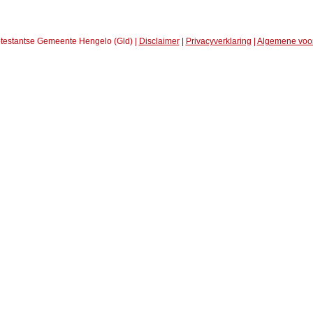
testantse Gemeente Hengelo (Gld) |
Disclaimer
|
Privacyverklaring
|
Algemene voo