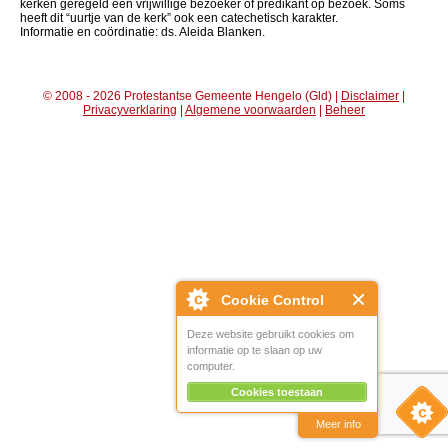
kerken geregeld een vrijwillige bezoeker of predikant op bezoek. Soms
heeft dit “uurtje van de kerk” ook een catechetisch karakter.
Informatie en coördinatie: ds. Aleida Blanken.
© 2008 - 2026 Protestantse Gemeente Hengelo (Gld) |
Disclaimer
|
Privacyverklaring
|
Algemene voorwaarden
|
Beheer
Cookie Control
Deze website gebruikt cookies om
informatie op te slaan op uw
computer.
Cookies toestaan
Meer info